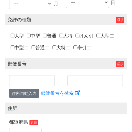
日
月
免許の種類
大型
中型
普通
大特
けん引
大型二
中型二
普通二
大特二
牽引二
郵便番号
-
郵便番号を検索
住所自動入力
住所
都道府県